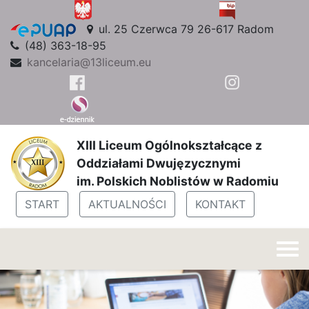
ul. 25 Czerwca 79 26-617 Radom
(48) 363-18-95
kancelaria@13liceum.eu
XIII Liceum Ogólnokształcące z
Oddziałami Dwujęzycznymi
im. Polskich Noblistów w Radomiu
START
AKTUALNOŚCI
KONTAKT