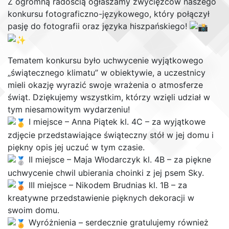
Z ogromną radością ogłaszamy zwycięzców naszego
konkursu fotograficzno-językowego, który połączył
pasję do fotografii oraz języka hiszpańskiego!
Tematem konkursu było uchwycenie wyjątkowego
„świątecznego klimatu” w obiektywie, a uczestnicy
mieli okazję wyrazić swoje wrażenia o atmosferze
świąt. Dziękujemy wszystkim, którzy wzięli udział w
tym niesamowitym wydarzeniu!
I miejsce – Anna Piątek kl. 4C – za wyjątkowe
zdjęcie przedstawiające świąteczny stół w jej domu i
piękny opis jej uczuć w tym czasie.
II miejsce – Maja Włodarczyk kl. 4B – za piękne
uchwycenie chwil ubierania choinki z jej psem Sky.
III miejsce – Nikodem Brudnias kl. 1B – za
kreatywne przedstawienie pięknych dekoracji w
swoim domu.
Wyróżnienia – serdecznie gratulujemy również