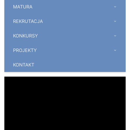
MATURA
REKRUTACJA
KONKURSY
PROJEKTY
KONTAKT
Odtwarzacz
video