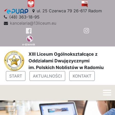
ul. 25 Czerwca 79 26-617 Radom
(48) 363-18-95
kancelaria@13liceum.eu
XIII Liceum Ogólnokształcące z
Oddziałami Dwujęzycznymi
im. Polskich Noblistów w Radomiu
START
AKTUALNOŚCI
KONTAKT