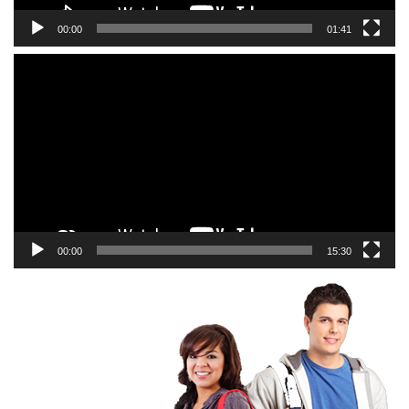
00:00
01:41
Odtwarzacz
video
00:00
15:30