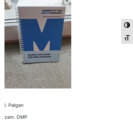
Toggl
Toggl
I. Pałgan
zam. DMP