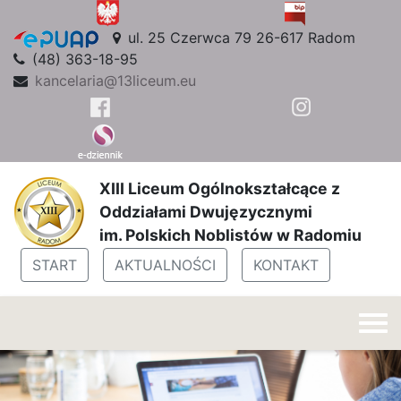
ul. 25 Czerwca 79 26-617 Radom
(48) 363-18-95
kancelaria@13liceum.eu
XIII Liceum Ogólnokształcące z
Oddziałami Dwujęzycznymi
im. Polskich Noblistów w Radomiu
START
AKTUALNOŚCI
KONTAKT