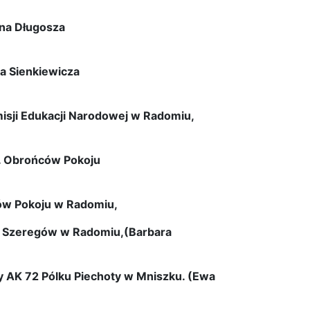
ana Długosza
a Sienkiewicza
misji Edukacji Narodowej w Radomiu,
m. Obrońców Pokoju
ów Pokoju w Radomiu,
ych Szeregów w Radomiu,(Barbara
y AK 72 Pólku Piechoty w Mniszku. (Ewa