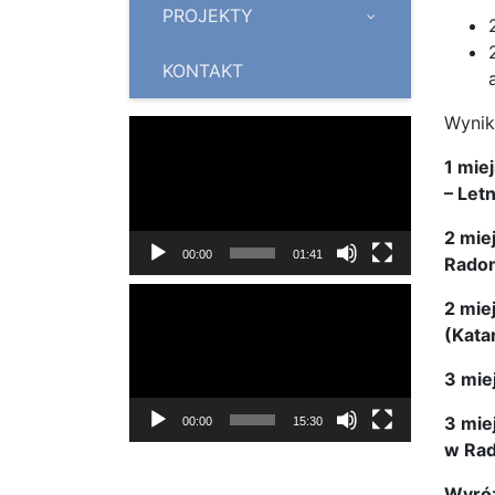
PROJEKTY
KONTAKT
Wynik
Odtwarzacz
video
1 mie
– Letn
2 mie
00:00
01:41
Radom
Odtwarzacz
2 mie
video
(Kata
3 mie
3 mie
00:00
15:30
w Ra
Wyróż