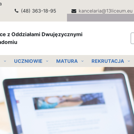
a
(48) 363-18-95
kancelaria@13liceum.eu
ące z Oddziałami Dwujęzycznymi
Radomiu
E
UCZNIOWIE
MATURA
REKRUTACJA