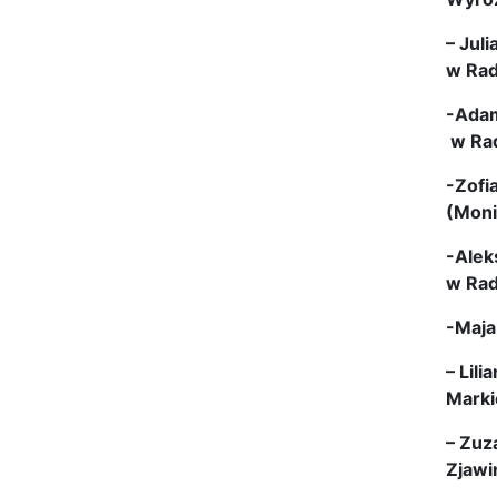
– Jul
w Rad
-Adam
w Rad
-Zofi
(Moni
-Alek
w Rad
-Maja
– Lil
Marki
– Zuz
Zjawi