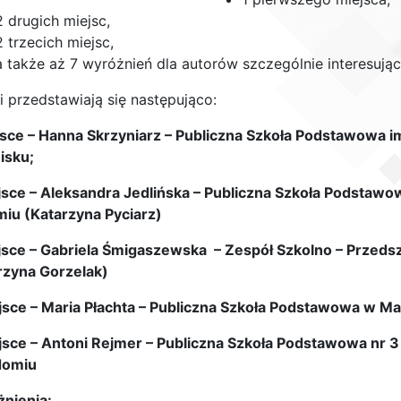
2 drugich miejsc,
2 trzecich miejsc,
a także aż 7 wyróżnień dla autorów szczególnie interesując
i przedstawiają się następująco:
jsce – Hanna Skrzyniarz – Publiczna Szkoła Podstawowa im
isku;
jsce – Aleksandra Jedlińska – Publiczna Szkoła Podstawo
iu (Katarzyna Pyciarz)
jsce – Gabriela Śmigaszewska – Zespół Szkolno – Przedsz
rzyna Gorzelak)
jsce – Maria Płachta – Publiczna Szkoła Podstawowa w M
jsce – Antoni Rejmer – Publiczna Szkoła Podstawowa nr 3
domiu
nienia: