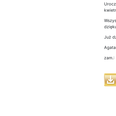
Urocz
kwiet
Wszys
dzięk
Już d
Agata
zam.: