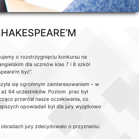
SHAKESPEARE’M
ujemy o rozstrzygnięciu konkursu na
ngielskim dla uczniów klas 7 i 8 szkół
peare’m być”.
szyła się ogromnym zainteresowaniem – w
ł aż 64 uczestników. Poziom prac był
cząco przerósł nasze oczekiwania, co
lepszych opowiadań był dla jury wyjątkowo
h obradach jury zdecydowało o przyznaniu: