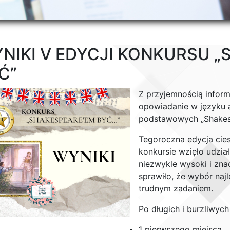
NIKI V EDYCJI KONKURSU „
Ć”
Z przyjemnością inform
opowiadanie w języku a
podstawowych „Shakes
Tegoroczna edycja cie
konkursie wzięło udzia
niezwykle wysoki i zna
sprawiło, że wybór naj
trudnym zadaniem.
Po długich i burzliwyc
1 pierwszego miejsca,