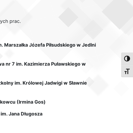
ych prac.
. Marszałka Józefa Piłsudskiego w Jedlni
Toggl
wa nr 7 im. Kazimierza Puławskiego w
Toggl
kolny im. Królowej Jadwigi w Sławnie
akowcu (Irmina Gos)
 im. Jana Długosza