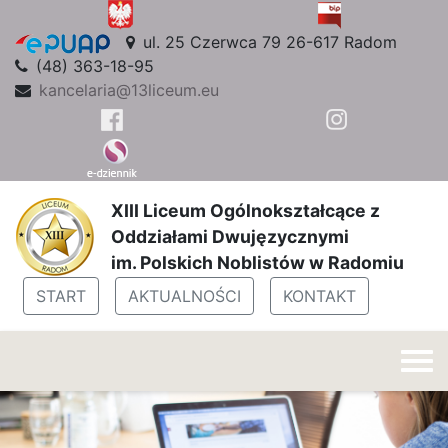
ul. 25 Czerwca 79 26-617 Radom
(48) 363-18-95
kancelaria@13liceum.eu
XIII Liceum Ogólnokształcące z
Oddziałami Dwujęzycznymi
im. Polskich Noblistów w Radomiu
START
AKTUALNOŚCI
KONTAKT