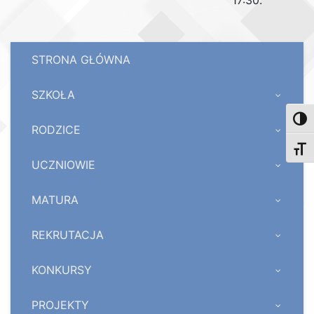
17:30.
STRONA GŁÓWNA
SZKOŁA
Toggl
RODZICE
Toggl
UCZNIOWIE
MATURA
REKRUTACJA
KONKURSY
PROJEKTY