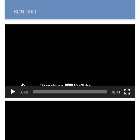
KONTAKT
Odtwarzacz
video
00:00
01:41
Odtwarzacz
video